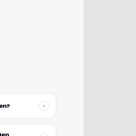
den?
den