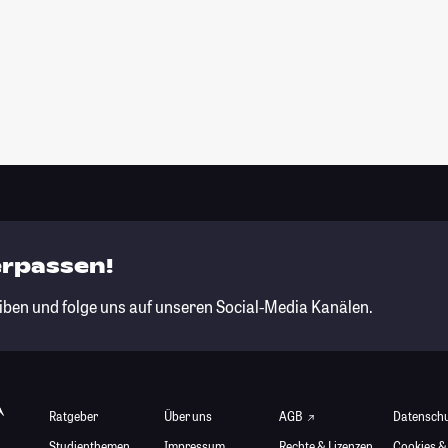
erpassen!
iben und folge uns auf unseren Social-Media Kanälen.
Ratgeber
Über uns
AGB
Datensch
Studienthemen
Impressum
Rechte & Lizenzen
Cookies &