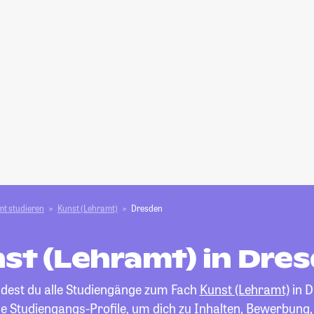
t studieren
Kunst (Lehramt)
Dresden
st (Lehramt) in Dre
ndest du alle Studiengänge zum Fach
Kunst (Lehramt)
in D
die Studiengangs-Profile, um dich zu Inhalten, Bewerbung