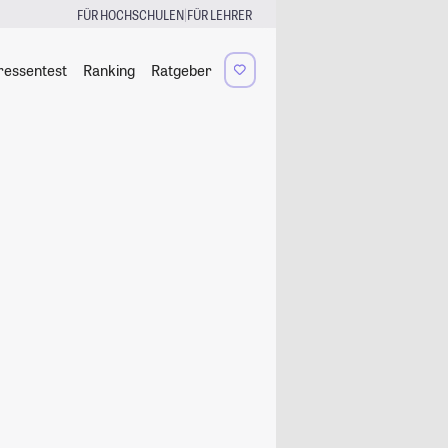
|
FÜR HOCHSCHULEN
FÜR LEHRER
ressentest
Ranking
Ratgeber