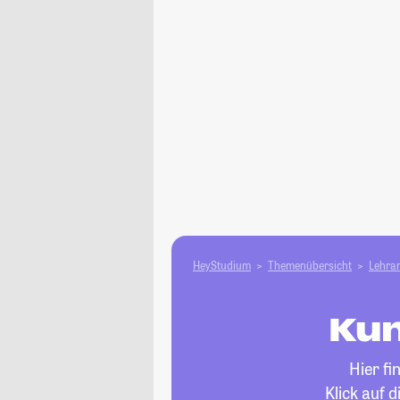
HeyStudium
Themenübersicht
Lehram
Kun
Hier fi
Klick auf 