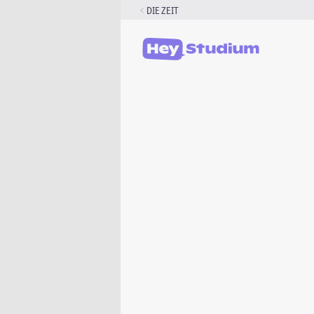
Zum
DIE ZEIT
Inhalt
springen