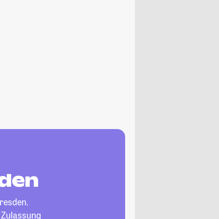
sden
resden.
, Zulassung