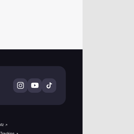
utz
 Tracking