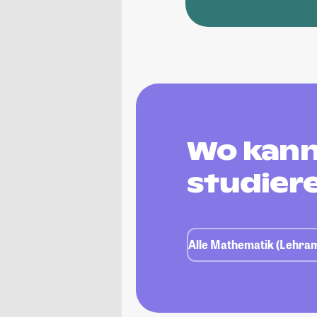
Wo kann
studier
Alle Mathematik (Lehram