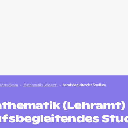
t studieren
Mathematik (Lehramt)
berufsbegleitendes Studium
thematik (Lehramt) 
fsbegleitendes St