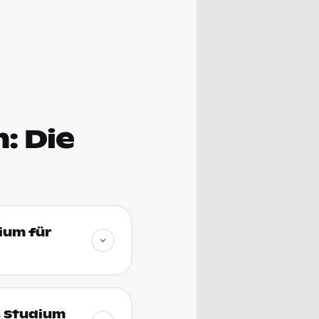
: Die
ium für
s Studium