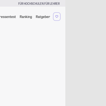
|
FÜR HOCHSCHULEN
FÜR LEHRER
ressentest
Ranking
Ratgeber