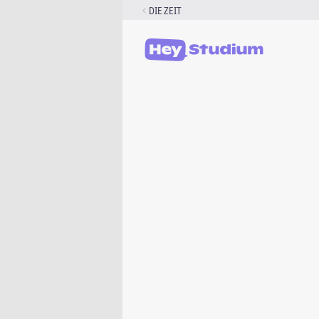
Zum
DIE ZEIT
Inhalt
springen