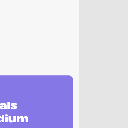
als
udium