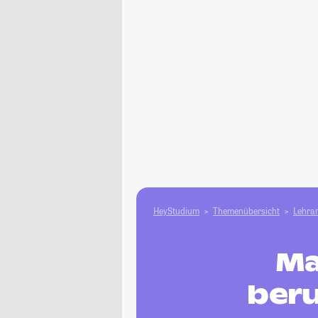
HeyStudium
Themenübersicht
Lehram
Ma
beru