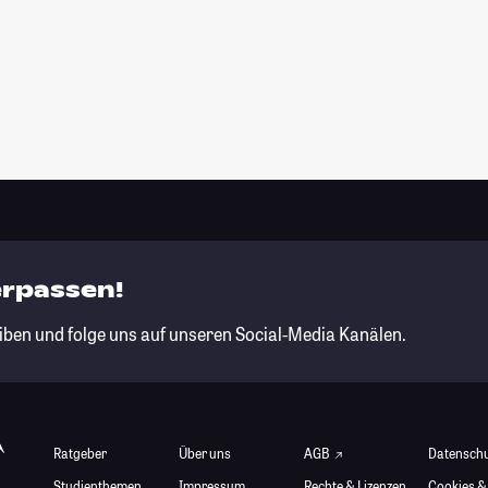
erpassen!
iben und folge uns auf unseren Social-Media Kanälen.
Ratgeber
Über uns
AGB
Datensch
Studienthemen
Impressum
Rechte & Lizenzen
Cookies &