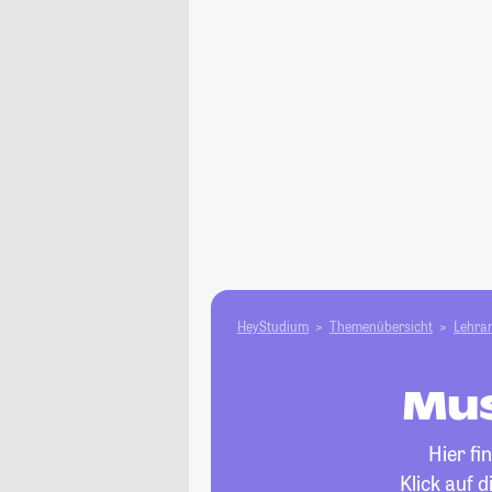
HeyStudium
Themenübersicht
Lehram
Mus
Hier fi
Klick auf 