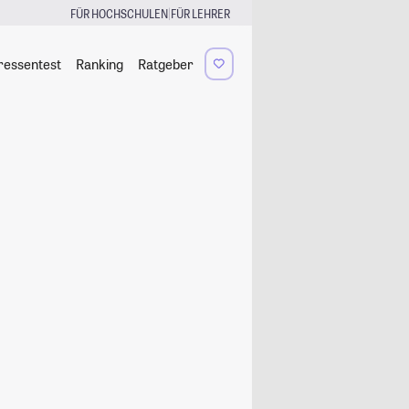
|
FÜR HOCHSCHULEN
FÜR LEHRER
ressentest
Ranking
Ratgeber