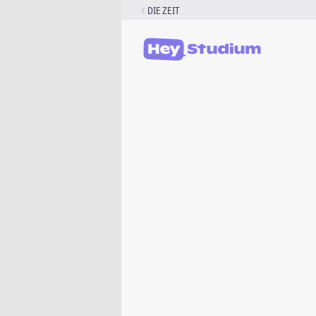
Zum
DIE ZEIT
Inhalt
springen