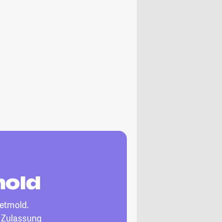
mold
etmold.
, Zulassung