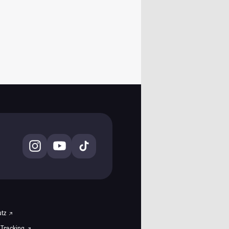
utz
 Tracking