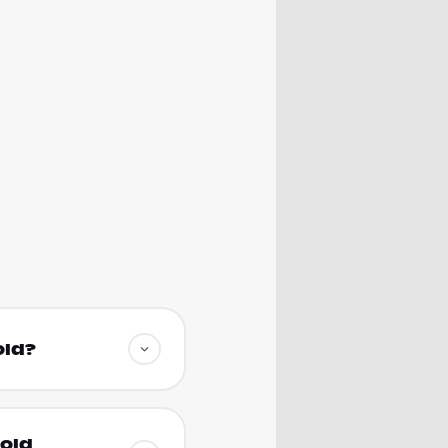
old?
mold