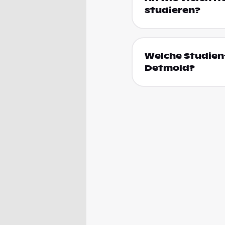
studieren?
Welche Studienf
Detmold?