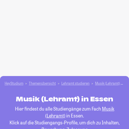
HeyStudium
Themenübersicht
Lehramt studieren
Musik (Lehramt)
E
Musik (Lehramt) in Essen
Hier findest du alle Studiengänge zum Fach
Musik
(Lehramt)
in Essen.
Klick auf die Studiengangs-Profile, um dich zu Inhalten,