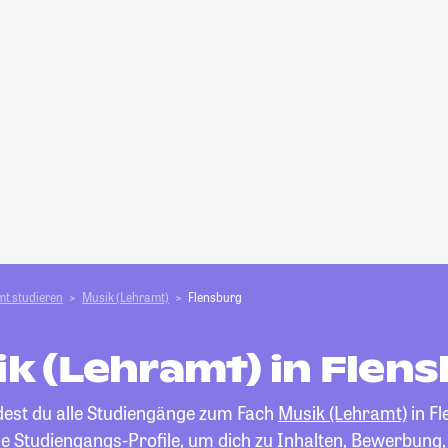
t studieren
Musik (Lehramt)
Flensburg
k (Lehramt) in Flen
ndest du alle Studiengänge zum Fach
Musik (Lehramt)
in Fl
die Studiengangs-Profile, um dich zu Inhalten, Bewerbung