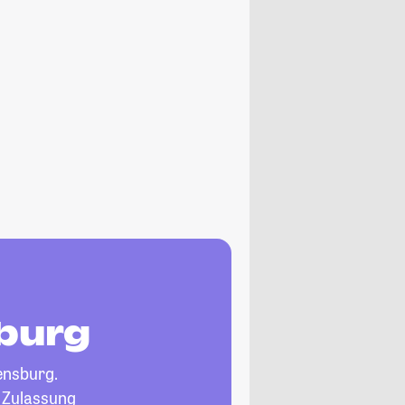
sburg
ensburg.
, Zulassung