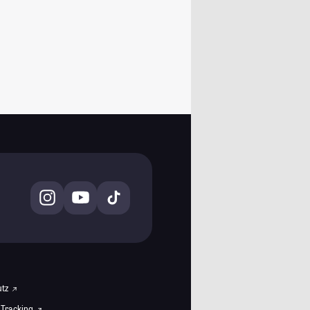
utz
 Tracking