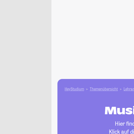
HeyStudium
Themenübersicht
Lehram
Musi
Hier fi
Klick auf 