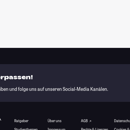
erpassen!
iben und folge uns auf unseren Social-Media Kanälen.
Ratgeber
Über uns
AGB
Datensch
Studienthemen
Impressum
Rechte & Lizenzen
Cookies &