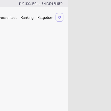
|
FÜR HOCHSCHULEN
FÜR LEHRER
ressentest
Ranking
Ratgeber