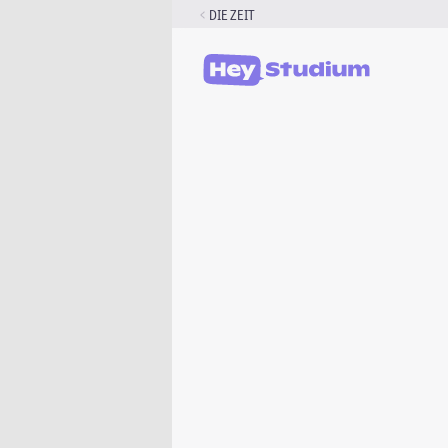
Zum
DIE ZEIT
Inhalt
springen