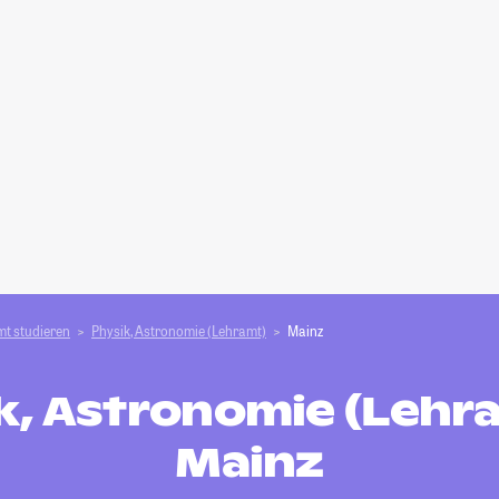
t studieren
Physik, Astronomie (Lehramt)
Mainz
k, Astronomie (Lehra
Mainz