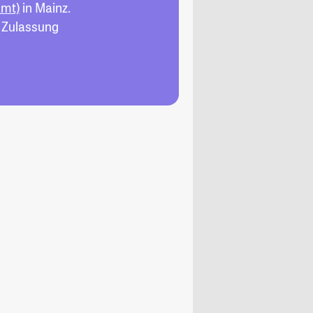
amt)
in Mainz.
, Zulassung