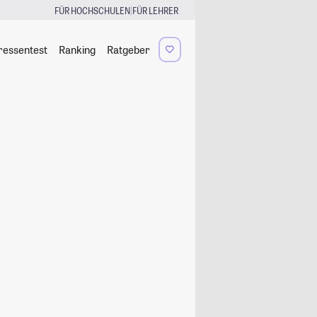
|
FÜR HOCHSCHULEN
FÜR LEHRER
ressentest
Ranking
Ratgeber