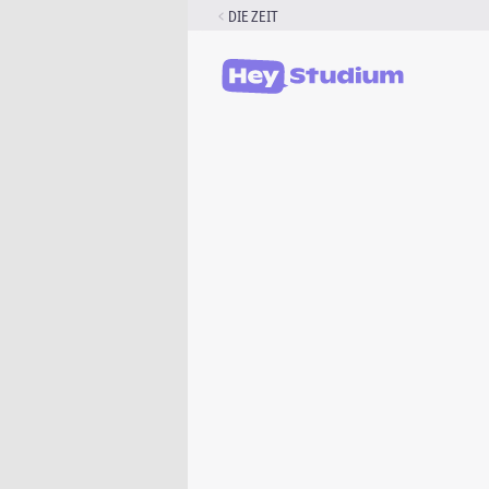
Zum
DIE ZEIT
Inhalt
springen