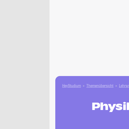
HeyStudium
Themenübersicht
Lehram
Physi