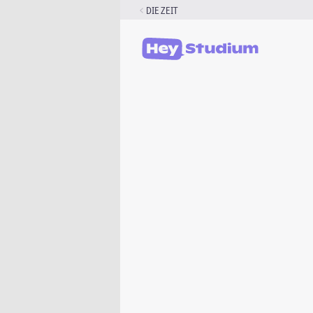
Zum
DIE ZEIT
Inhalt
springen