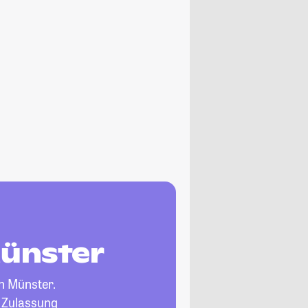
Münster
n Münster.
, Zulassung