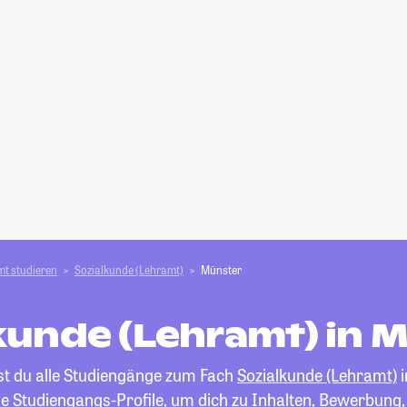
t studieren
Sozialkunde (Lehramt)
Münster
kunde (Lehramt) in 
est du alle Studiengänge zum Fach
Sozialkunde (Lehramt)
i
die Studiengangs-Profile, um dich zu Inhalten, Bewerbung