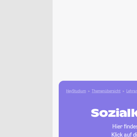
HeyStudium
Themenübersicht
Lehram
Sozial
Hier find
Klick auf 