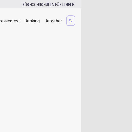
|
FÜR HOCHSCHULEN
FÜR LEHRER
ressentest
Ranking
Ratgeber