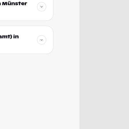
n Münster
amt) in