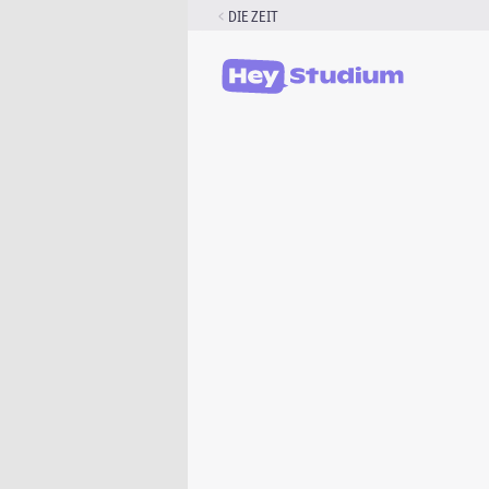
Zum
DIE ZEIT
Inhalt
springen