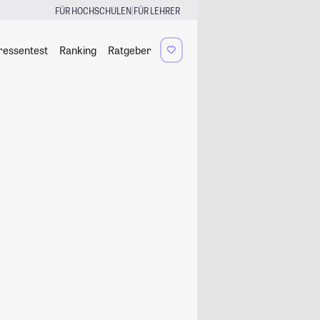
|
FÜR HOCHSCHULEN
FÜR LEHRER
ressentest
Ranking
Ratgeber