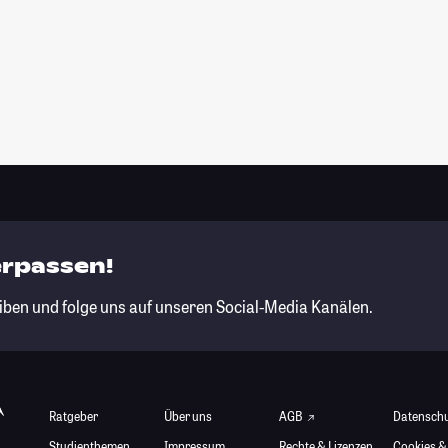
erpassen!
iben und folge uns auf unseren Social-Media Kanälen.
Ratgeber
Über uns
AGB
Datensch
Studienthemen
Impressum
Rechte & Lizenzen
Cookies &