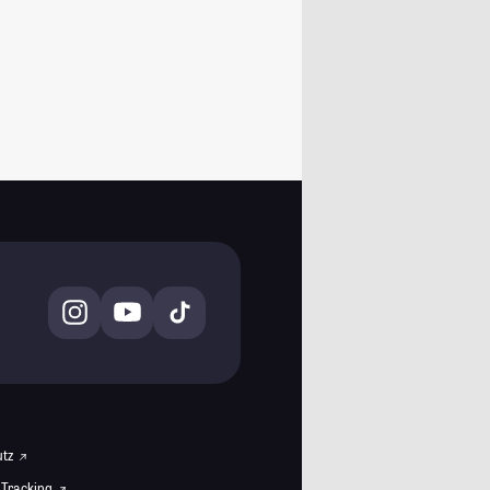
utz
 Tracking