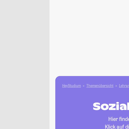
HeyStudium
Themenübersicht
Lehram
Sozia
Hier fin
Klick auf 