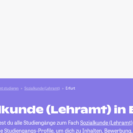
t studieren
Sozialkunde (Lehramt)
Erfurt
lkunde (Lehramt) in 
dest du alle Studiengänge zum Fach
Sozialkunde (Lehramt)
die Studiengangs-Profile, um dich zu Inhalten, Bewerbung