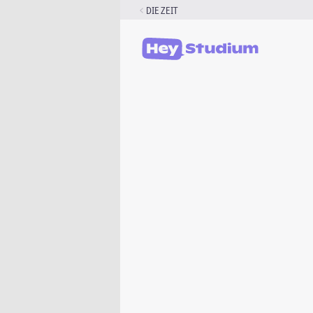
Zum
DIE ZEIT
Inhalt
springen