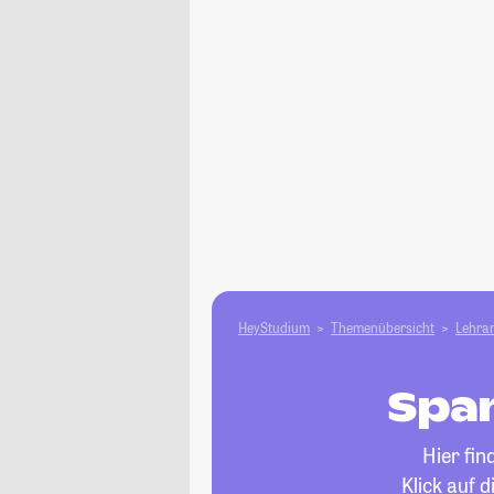
HeyStudium
Themenübersicht
Lehram
Span
Hier fi
Klick auf 