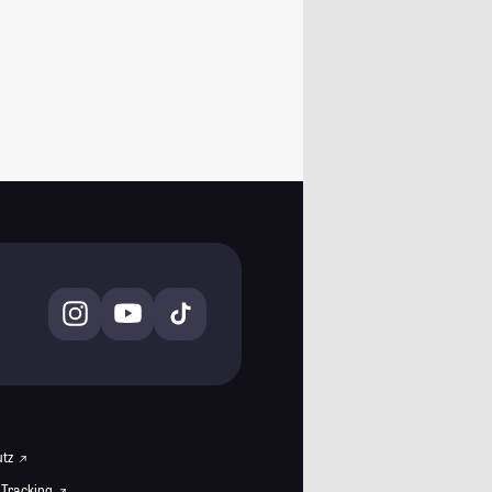
utz
 Tracking