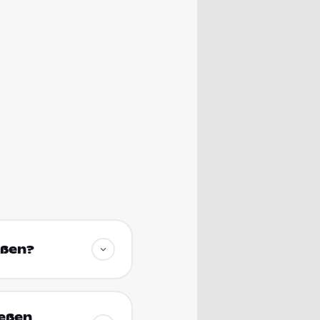
eßen?
ießen