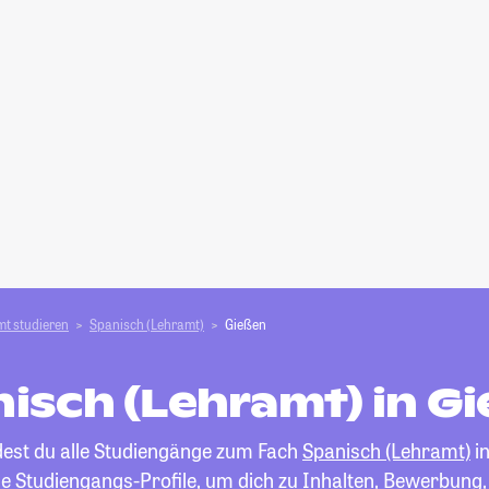
t studieren
Spanisch (Lehramt)
Gießen
isch (Lehramt) in G
ndest du alle Studiengänge zum Fach
Spanisch (Lehramt)
in
die Studiengangs-Profile, um dich zu Inhalten, Bewerbung