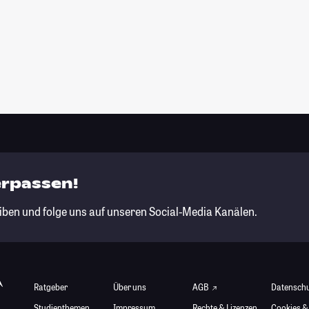
erpassen!
iben und folge uns auf unseren Social-Media Kanälen.
Ratgeber
Über uns
AGB
Datensch
Studienthemen
Impressum
Rechte & Lizenzen
Cookies &