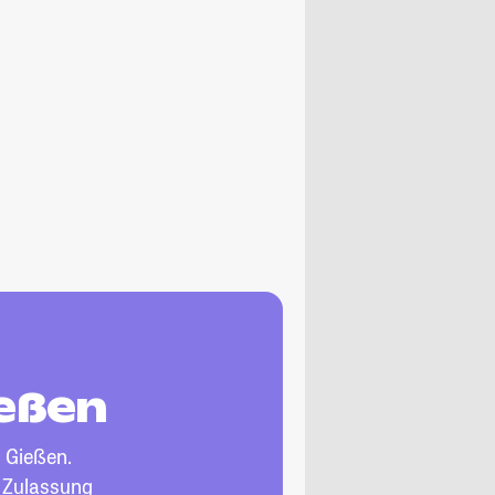
ießen
 Gießen.
, Zulassung