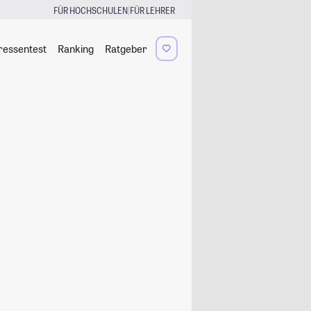
|
FÜR HOCHSCHULEN
FÜR LEHRER
ressentest
Ranking
Ratgeber