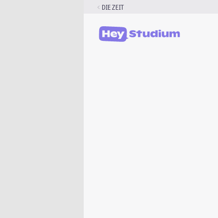
Zum
DIE ZEIT
Inhalt
springen