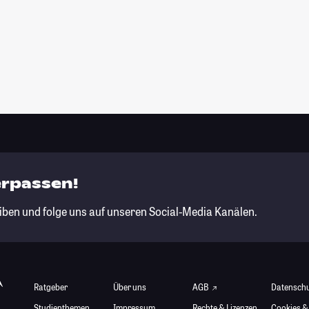
erpassen!
iben und folge uns auf unseren Social-Media Kanälen.
Ratgeber
Über uns
AGB
Datensch
Studienthemen
Impressum
Rechte & Lizenzen
Cookies &