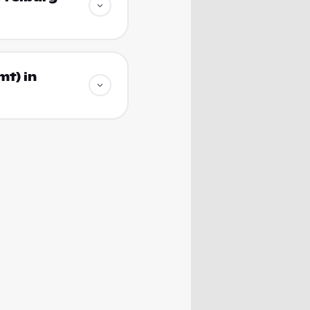
mt) in