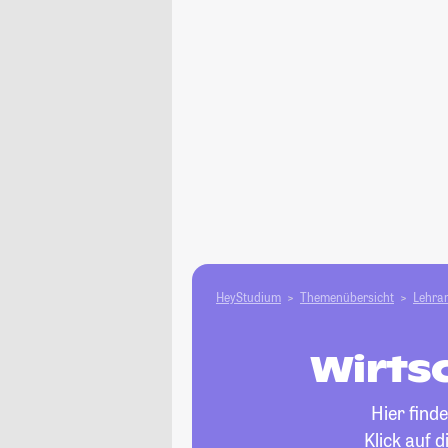
HeyStudium
Themenübersicht
Lehram
Wirtsc
Hier find
Klick auf 