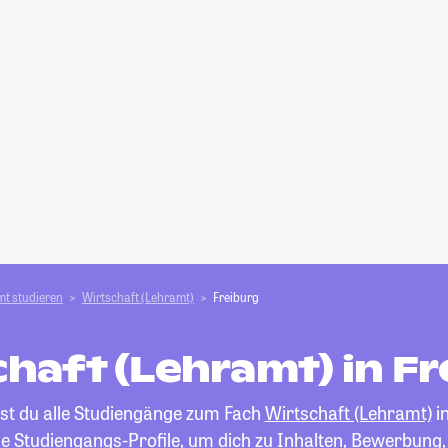
t studieren
Wirtschaft (Lehramt)
Freiburg
haft (Lehramt) in F
est du alle Studiengänge zum Fach
Wirtschaft (Lehramt)
in
die Studiengangs-Profile, um dich zu Inhalten, Bewerbung