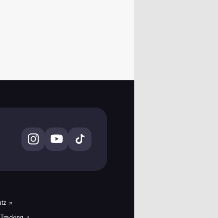
utz
 Tracking