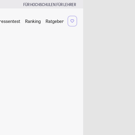
|
FÜR HOCHSCHULEN
FÜR LEHRER
ressentest
Ranking
Ratgeber