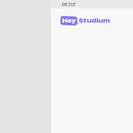
Zum
DIE ZEIT
Inhalt
springen