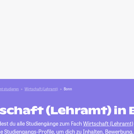
t studieren
Wirtschaft (Lehramt)
Bonn
schaft (Lehramt) in
ndest du alle Studiengänge zum Fach
Wirtschaft (Lehramt)
die Studiengangs-Profile, um dich zu Inhalten, Bewerbung