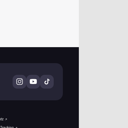
utz
 Tracking