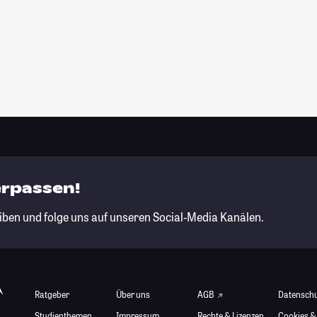
erpassen!
iben und folge uns auf unseren Social-Media Kanälen.
Ratgeber
Über uns
AGB
Datensch
Studienthemen
Impressum
Rechte & Lizenzen
Cookies &