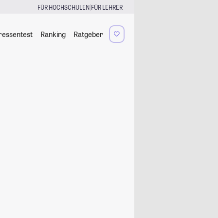
|
FÜR HOCHSCHULEN
FÜR LEHRER
ressentest
Ranking
Ratgeber