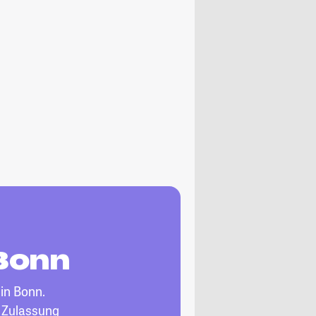
 Bonn
in Bonn.
, Zulassung