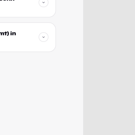
mt) in