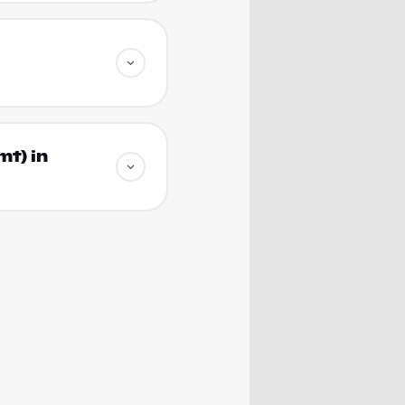
mt) in