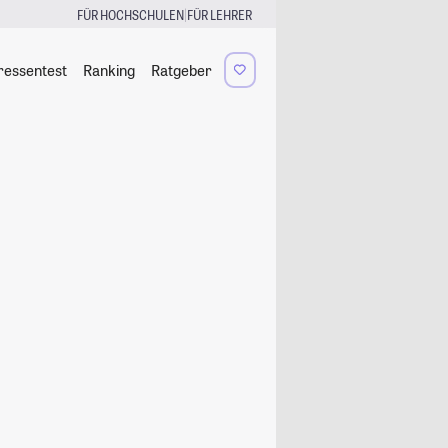
|
FÜR HOCHSCHULEN
FÜR LEHRER
ressentest
Ranking
Ratgeber