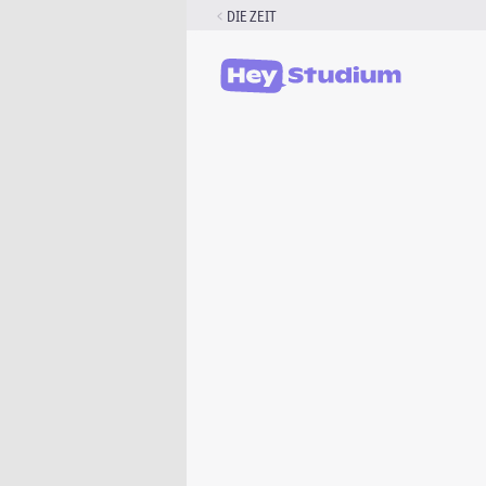
Zum
DIE ZEIT
Inhalt
springen