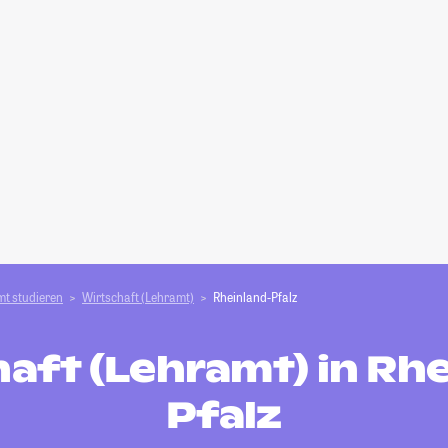
t studieren
Wirtschaft (Lehramt)
Rheinland-Pfalz
aft (Lehramt) in Rh
Pfalz