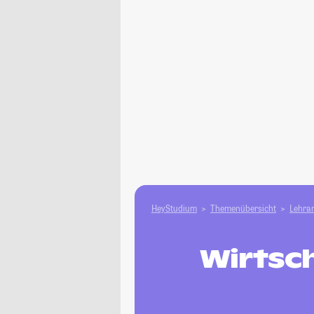
HeyStudium
Themenübersicht
Lehram
Wirtsch