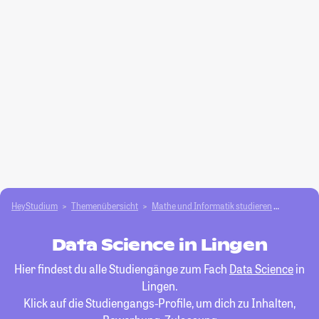
HeyStudium
Themenübersicht
Mathe und Informatik studieren
Data Sci
Data Science in Lingen
Hier findest du alle Studiengänge zum Fach
Data Science
in
Lingen.
Klick auf die Studiengangs-Profile, um dich zu Inhalten,