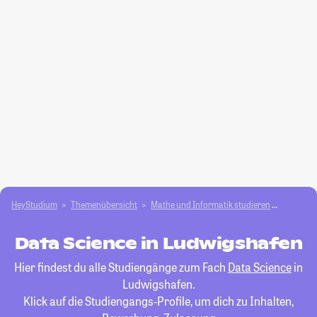
HeyStudium
Themenübersicht
Mathe und Informatik studieren
Data Sci
Data Science in Ludwigshafen
Hier findest du alle Studiengänge zum Fach
Data Science
in
Ludwigshafen.
Klick auf die Studiengangs-Profile, um dich zu Inhalten,