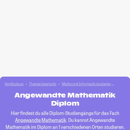
HeyStudium
Themenübersicht
Mathe und Informatik studieren
Angewan
Angewandte Mathematik
Diplom
Hier findest du alle Diplom-Studiengänge für das Fach
Angewandte Mathematik
. Du kannst Angewandte
Mathematik im Diplom an 1 verschiedenen Orten studieren.