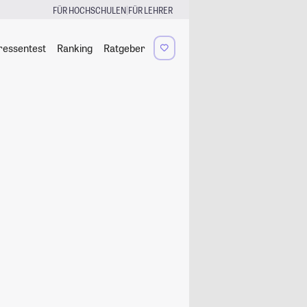
|
FÜR HOCHSCHULEN
FÜR LEHRER
ressentest
Ranking
Ratgeber