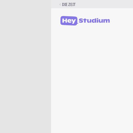
Zum
DIE ZEIT
Inhalt
springen