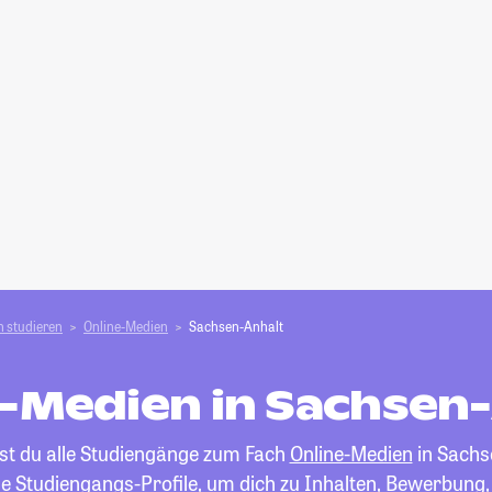
 studieren
Online-Medien
Sachsen-Anhalt
-Medien in Sachsen
est du alle Studiengänge zum Fach
Online-Medien
in Sachs
die Studiengangs-Profile, um dich zu Inhalten, Bewerbung