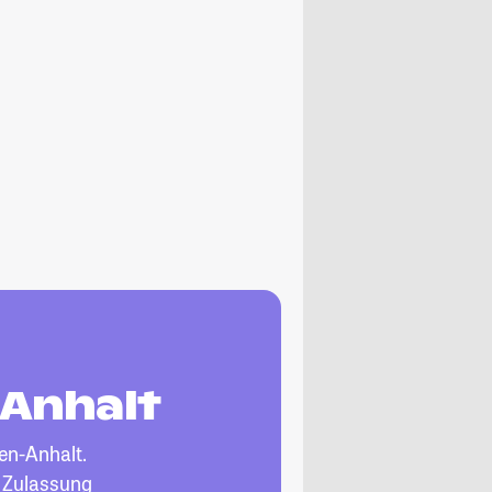
-Anhalt
en-Anhalt.
, Zulassung