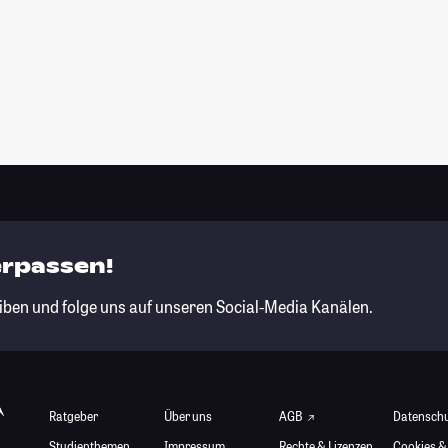
erpassen!
iben und folge uns auf unseren Social-Media Kanälen.
Ratgeber
Über uns
AGB
Datensch
Studienthemen
Impressum
Rechte & Lizenzen
Cookies &