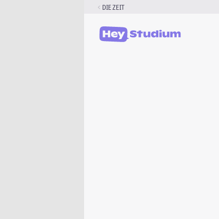
Zum
DIE ZEIT
Inhalt
springen