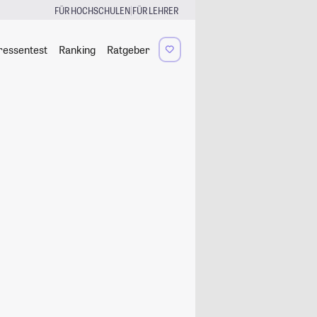
|
FÜR HOCHSCHULEN
FÜR LEHRER
ressentest
Ranking
Ratgeber