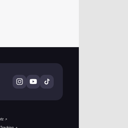
utz
 Tracking