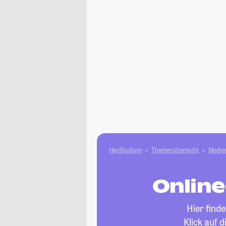
HeyStudium
Themenübersicht
Medien
Online
Hier find
Klick auf 