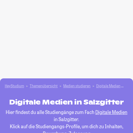
HeyStudium
Themenübersicht
Medien studieren
Digitale Medien
Salz
Digitale Medien in Salzgitter
Hier findest du alle Studiengänge zum Fach
Digitale Medien
in Salzgitter.
Klick auf die Studiengangs-Profile, um dich zu Inhalten,