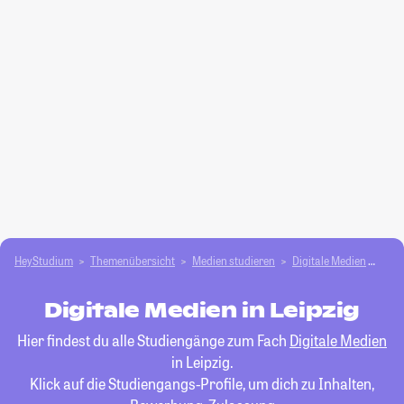
HeyStudium
Themenübersicht
Medien studieren
Digitale Medien
Leip
Digitale Medien in Leipzig
Hier findest du alle Studiengänge zum Fach
Digitale Medien
in Leipzig.
Klick auf die Studiengangs-Profile, um dich zu Inhalten,