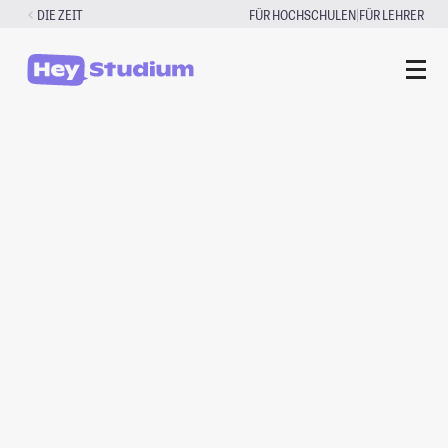
Zum
|
DIE ZEIT
FÜR HOCHSCHULEN
FÜR LEHRER
Inhalt
springen