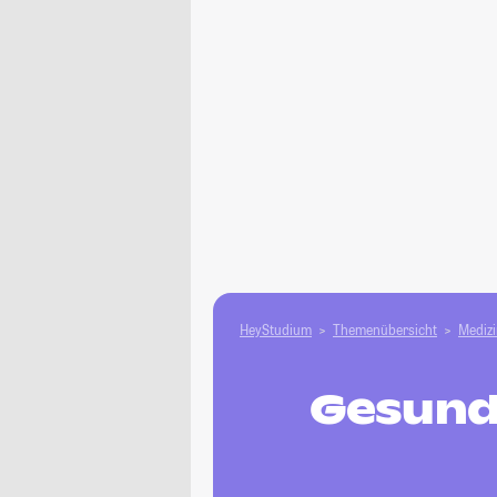
HeyStudium
Themenübersicht
Medizi
Gesund