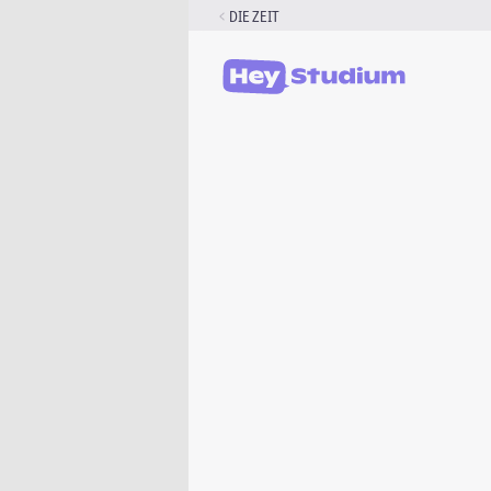
Zum
DIE ZEIT
Inhalt
springen