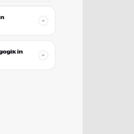
in
ogik in