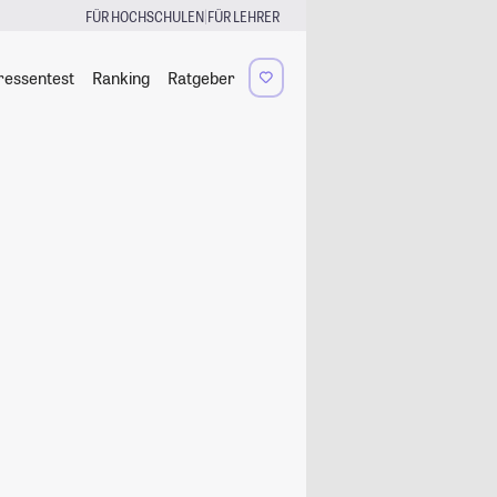
|
FÜR HOCHSCHULEN
FÜR LEHRER
ressentest
Ranking
Ratgeber