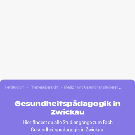
HeyStudium
Themenübersicht
Medizin und Gesundheit studieren
Gesun
Gesundheitspädagogik in
Zwickau
Hier findest du alle Studiengänge zum Fach
Gesundheitspädagogik
in Zwickau.