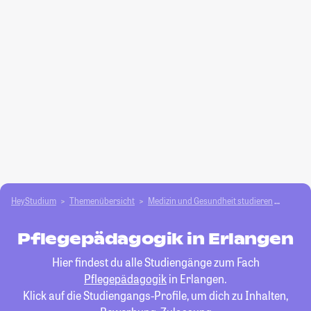
HeyStudium
Themenübersicht
Medizin und Gesundheit studieren
Pfleg
Pflegepädagogik in Erlangen
Hier findest du alle Studiengänge zum Fach
Pflegepädagogik
in Erlangen.
Klick auf die Studiengangs-Profile, um dich zu Inhalten,