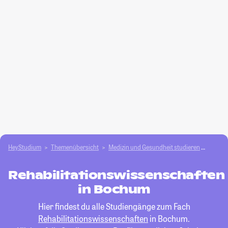
HeyStudium
Themenübersicht
Medizin und Gesundheit studieren
Rehabi
Rehabilitationswissenschaften
in Bochum
Hier findest du alle Studiengänge zum Fach
Rehabilitationswissenschaften
in Bochum.