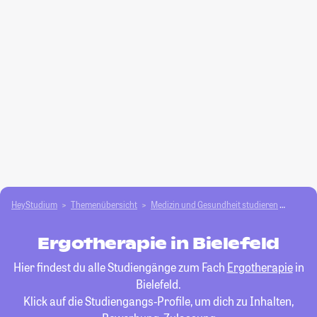
HeyStudium
Themenübersicht
Medizin und Gesundheit studieren
Ergoth
Ergotherapie in Bielefeld
Hier findest du alle Studiengänge zum Fach
Ergotherapie
in
Bielefeld.
Klick auf die Studiengangs-Profile, um dich zu Inhalten,