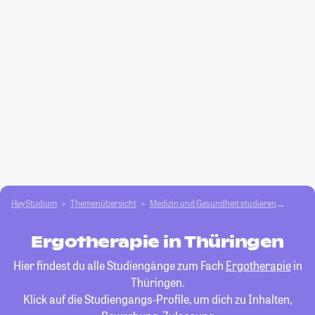
HeyStudium
Themenübersicht
Medizin und Gesundheit studieren
Ergoth
Ergotherapie in Thüringen
Hier findest du alle Studiengänge zum Fach
Ergotherapie
in
Thüringen.
Klick auf die Studiengangs-Profile, um dich zu Inhalten,