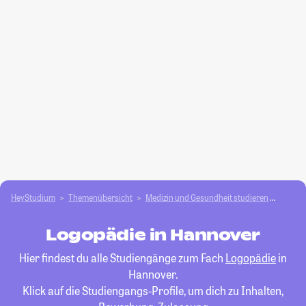
HeyStudium
Themenübersicht
Medizin und Gesundheit studieren
Logop
Logopädie in Hannover
Hier findest du alle Studiengänge zum Fach
Logopädie
in
Hannover.
Klick auf die Studiengangs-Profile, um dich zu Inhalten,