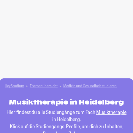
HeyStudium
Themenübersicht
Medizin und Gesundheit studieren
Musikt
Musiktherapie in Heidelberg
Hier findest du alle Studiengänge zum Fach
Musiktherapie
in Heidelberg.
Klick auf die Studiengangs-Profile, um dich zu Inhalten,