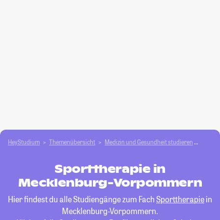
HeyStudium
Themenübersicht
Medizin und Gesundheit studieren
Sportt
Sporttherapie in
Mecklenburg-Vorpommern
Hier findest du alle Studiengänge zum Fach
Sporttherapie
in
Mecklenburg-Vorpommern.