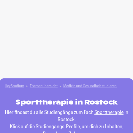
HeyStudium
Themenübersicht
Medizin und Gesundheit studieren
Sportt
Sporttherapie in Rostock
Hier findest du alle Studiengänge zum Fach
Sporttherapie
in
Rostock.
Klick auf die Studiengangs-Profile, um dich zu Inhalten,