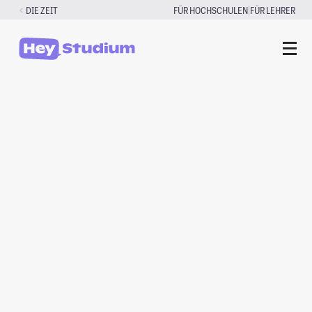
Zum
|
DIE ZEIT
FÜR HOCHSCHULEN
FÜR LEHRER
Inhalt
springen