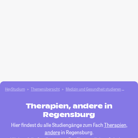
HeyStudium
Themenübersicht
Medizin und Gesundheit studieren
Therap
Therapien, andere in
Regensburg
Hier findest du alle Studiengänge zum Fach
Therapien,
andere
in Regensburg.