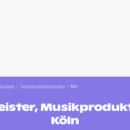
studieren
Tonmeister, Musikproduktion
Köln
ister, Musikprodukt
Köln