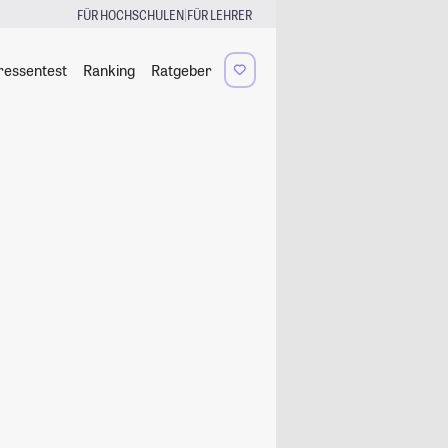
|
FÜR HOCHSCHULEN
FÜR LEHRER
ressentest
Ranking
Ratgeber