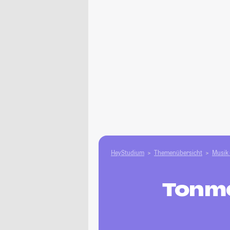
HeyStudium
Themenübersicht
Musik 
Tonme