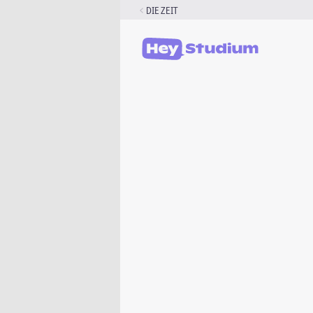
Zum
DIE ZEIT
Inhalt
springen