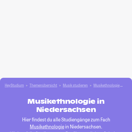
HeyStudium
Themenübersicht
Musik studieren
Musikethnologie
Nie
Musikethnologie in
Niedersachsen
Hier findest du alle Studiengänge zum Fach
Musikethnologie
in Niedersachsen.