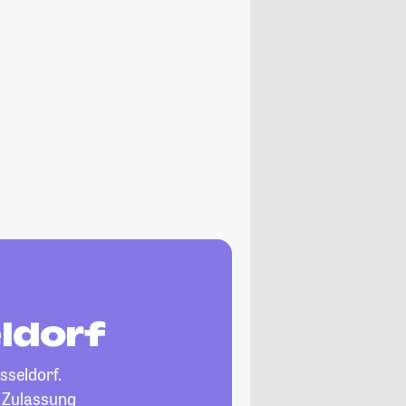
ldorf
sseldorf.
, Zulassung