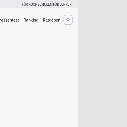
|
FÜR HOCHSCHULEN
FÜR LEHRER
ressentest
Ranking
Ratgeber