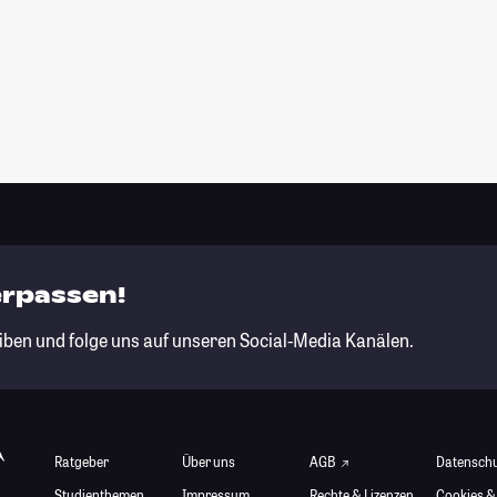
erpassen!
iben und folge uns auf unseren Social-Media Kanälen.
Ratgeber
Über uns
AGB
Datensch
Studienthemen
Impressum
Rechte & Lizenzen
Cookies &