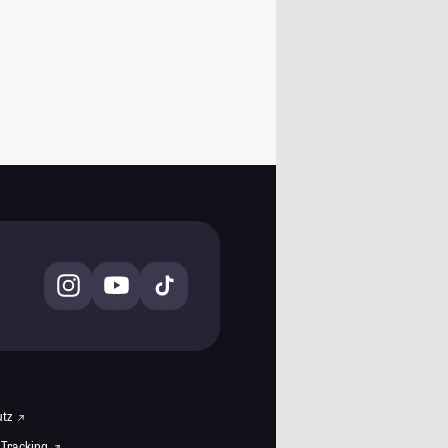
utz
 Tracking