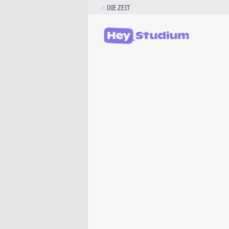
Zum
DIE ZEIT
Inhalt
springen