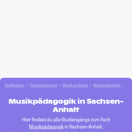
HeyStudium
Themenübersicht
Musik studieren
Musikpädagogik
Sac
Musikpädagogik in Sachsen-
Anhalt
Hier findest du alle Studiengänge zum Fach
Musikpädagogik
in Sachsen-Anhalt.