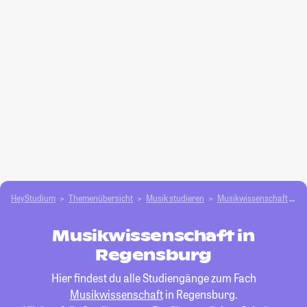
HeyStudium
Themenübersicht
Musik studieren
Musikwissenschaft
R
Musikwissenschaft in
Regensburg
Hier findest du alle Studiengänge zum Fach
Musikwissenschaft
in Regensburg.