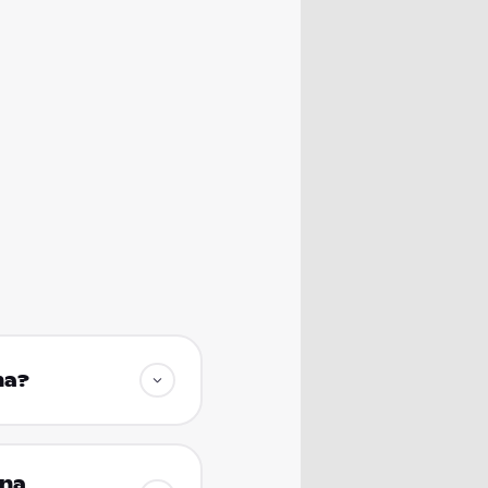
na?
ena