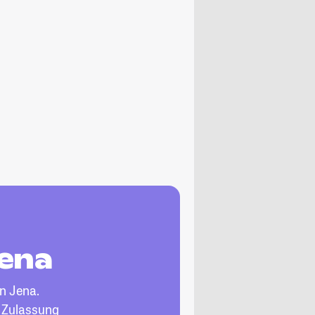
Jena
n Jena.
, Zulassung