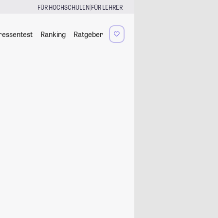
|
FÜR HOCHSCHULEN
FÜR LEHRER
ressentest
Ranking
Ratgeber