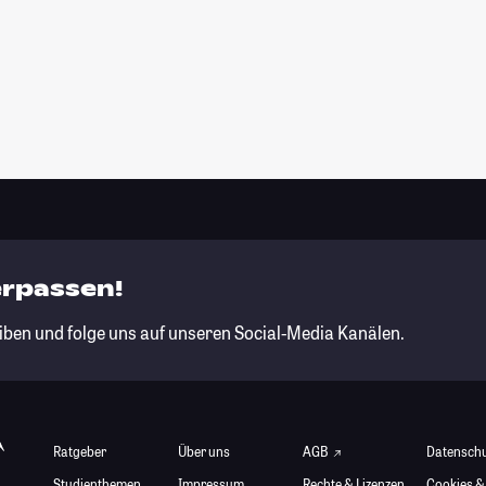
erpassen!
iben und folge uns auf unseren Social-Media Kanälen.
Ratgeber
Über uns
AGB
Datensch
Studienthemen
Impressum
Rechte & Lizenzen
Cookies &