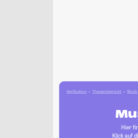
HeyStudium
Themenübersicht
Musik 
Mus
Hier f
Klick auf 