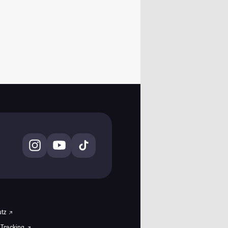
utz
 Tracking