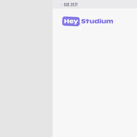
Zum
DIE ZEIT
Inhalt
springen