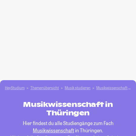
HeyStudium
Themenübersicht
Musik studieren
Musikwissenschaft
T
Musikwissenschaft in
Thüringen
Hier findest du alle Studiengänge zum Fach
Musikwissenschaft
in Thüringen.