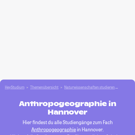
HeyStudium
Themenübersicht
Natur­wissenschaften studieren
Anthrop
Anthropogeographie in
Hannover
Hier findest du alle Studiengänge zum Fach
Anthropogeographie
in Hannover.