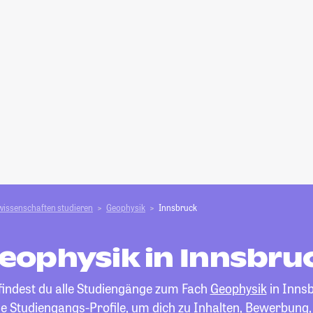
wissenschaften studieren
Geophysik
Innsbruck
eophysik in Innsbru
findest du alle Studiengänge zum Fach
Geophysik
in Innsb
die Studiengangs-Profile, um dich zu Inhalten, Bewerbung