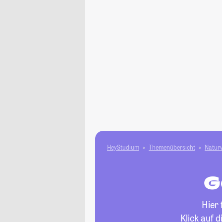
HeyStudium
Themenübersicht
Natur­
G
Hier 
Klick auf 