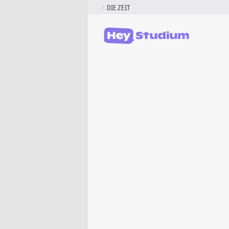
Zum
DIE ZEIT
Inhalt
springen