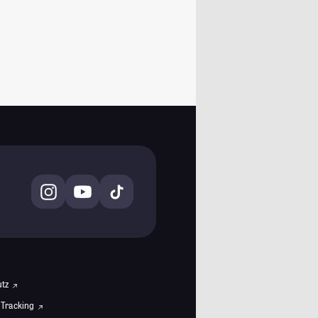
utz
 Tracking