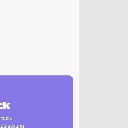
ck
ruck.
, Zulassung