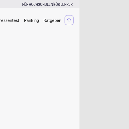
|
FÜR HOCHSCHULEN
FÜR LEHRER
ressentest
Ranking
Ratgeber