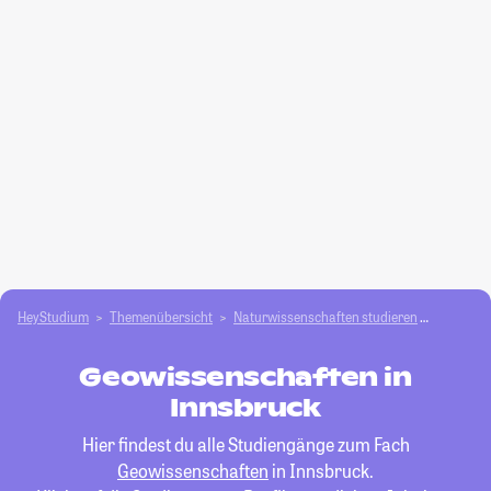
HeyStudium
Themenübersicht
Natur­wissenschaften studieren
Geowiss
Geowissenschaften in
Innsbruck
Hier findest du alle Studiengänge zum Fach
Geowissenschaften
in Innsbruck.