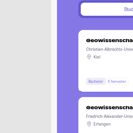
Stu
Geowissenscha
Christian-Albrechts-Unive
Kiel
Bachelor
6 Semester
Geowissenscha
Friedrich-Alexander-Univ
Erlangen