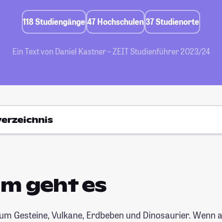
118 Studiengänge
47 Hochschulen
37 Studienorte
Ein Text von Daniel Kastner – ZEIT Studienführer 2023/24
verzeichnis
m geht es
 um Gesteine, Vulkane, Erdbeben und Dinosaurier. Wenn a