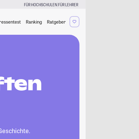
|
FÜR HOCHSCHULEN
FÜR LEHRER
ressentest
Ranking
Ratgeber
ften
Geschichte.