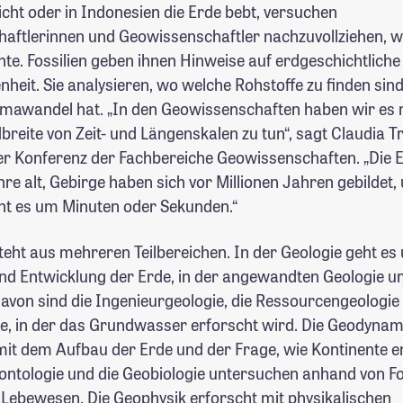
cht oder in Indonesien die Erde bebt, versuchen
aftlerinnen und Geowissenschaftler nachzuvollziehen, w
e. Fossilien geben ihnen Hinweise auf erdgeschichtliche
heit. Sie analysieren, wo welche Rohstoffe zu finden sin
imawandel hat. „In den Geowissenschaften haben wir es m
breite von Zeit- und Längenskalen zu tun“, sagt Claudia 
r Konferenz der Fachbereiche Geowissenschaften. „Die Er
hre alt, Gebirge haben sich vor Millionen Jahren gebildet,
eht es um Minuten oder Sekunden.“
eht aus mehreren Teilbereichen. In der Geologie geht es
nd Entwicklung der Erde, in der angewandten Geologie u
davon sind die Ingenieurgeologie, die Ressourcengeologie
e, in der das Grundwasser erforscht wird. Die Geodyna
 mit dem Aufbau der Erde und der Frage, wie Kontinente 
äontologie und die Geobiologie untersuchen anhand von Fos
 Lebewesen. Die Geophysik erforscht mit physikalischen