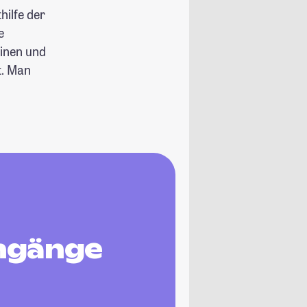
ilfe der
e
einen und
t. Man
ngänge