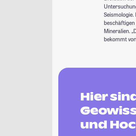
Untersuchung
Seismologie. 
beschäftigen
Mineralien. „
bekommt von 
Hier si
Geowiss
und Hoc