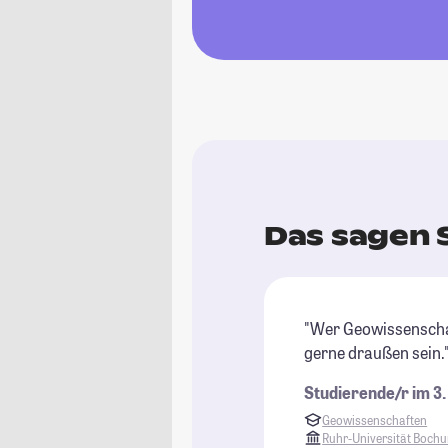
Das sagen 
"Wer Geowissenschaf
gerne draußen sein.
Studierende/r im 3
Geowissenschaften
Ruhr-Universität Boch