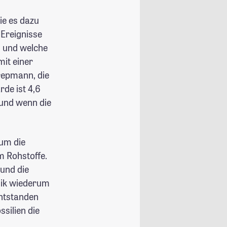
ie es dazu
 Ereignisse
d und welche
it einer
Trepmann, die
de ist 4,6
 und wenn die
 um die
m Rohstoffe.
 und die
mik wiederum
entstanden
silien die