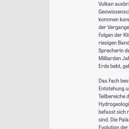
Vulkan ausbri
Geowissensch
kommen konnt
der Vergangen
Folgen der Kl
riesigen Band
Sprecherin de
Milliarden Ja
Erde bebt, g
Das Fach best
Entstehung u
Teilbereiche 
Hydrogeologi
befasst sich
sind. Die Pal
Evolution der