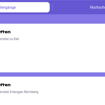
diengänge
Hochsch
ften
rsität zu Kiel
ften
ersität Erlangen-Nürnberg