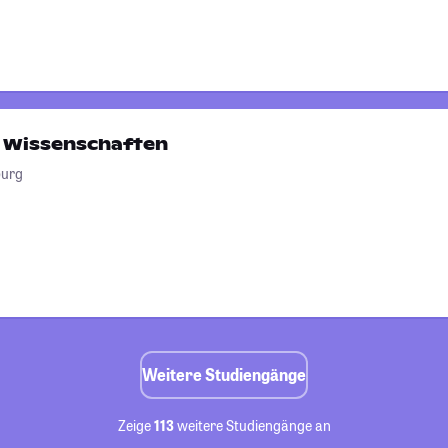
 Wissenschaften
burg
Weitere Studiengänge
Zeige
113
weitere Studiengänge an