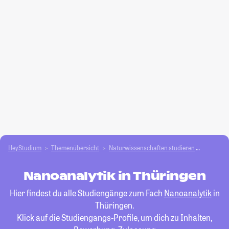
HeyStudium
Themenübersicht
Natur­wissenschaften studieren
Nanoanal
Nanoanalytik in Thüringen
Hier findest du alle Studiengänge zum Fach
Nanoanalytik
in
Thüringen.
Klick auf die Studiengangs-Profile, um dich zu Inhalten,