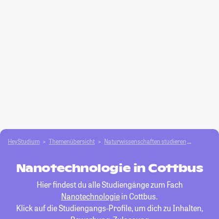
HeyStudium
Themenübersicht
Natur­wissenschaften studieren
Nanotec
Nanotechnologie in Cottbus
Hier findest du alle Studiengänge zum Fach
Nanotechnologie
in Cottbus.
Klick auf die Studiengangs-Profile, um dich zu Inhalten,