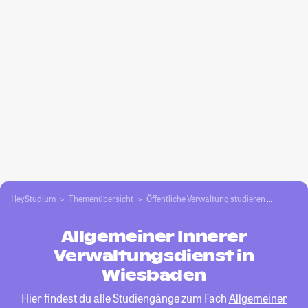
HeyStudium
Themenübersicht
Öffentliche Verwaltung studieren
Allgeme
Allgemeiner Innerer
Verwaltungsdienst in
Wiesbaden
Hier findest du alle Studiengänge zum Fach
Allgemeiner