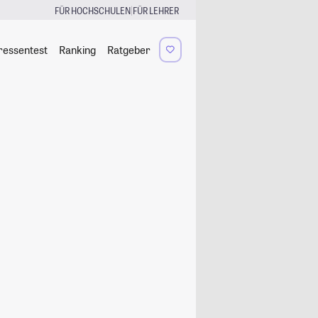
|
FÜR HOCHSCHULEN
FÜR LEHRER
ressentest
Ranking
Ratgeber