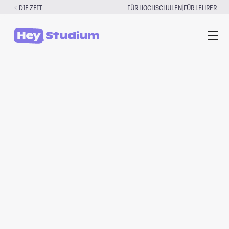
Zum
|
DIE ZEIT
FÜR HOCHSCHULEN
FÜR LEHRER
Inhalt
springen