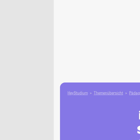
HeyStudium
Themenübersicht
Pädag