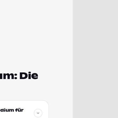
um: Die
udium für