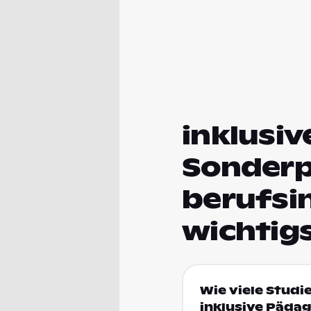
inklusiv
Sonderp
berufsi
wichtig
Wie viele Studi
inklusive Päda