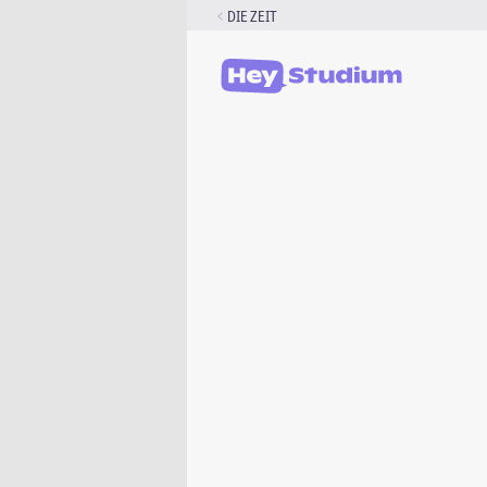
Zum
DIE ZEIT
Inhalt
springen