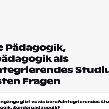
e Pädagogik,
ädagogik als
ntegrierendes Studi
sten Fragen
engänge gibt es als berufsintegrierendes St
gogik, Sonderpädagogik?