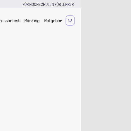
|
FÜR HOCHSCHULEN
FÜR LEHRER
ressentest
Ranking
Ratgeber