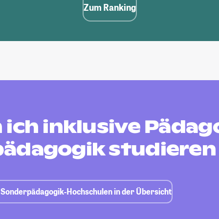
Zum Ranking
ich inklusive Pädag
ädagogik studieren
k, Sonderpädagogik-Hochschulen in der Übersicht