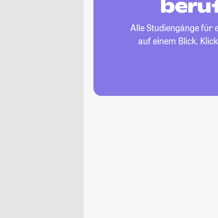
beru
Alle Studiengänge für 
auf einem Blick. Kli