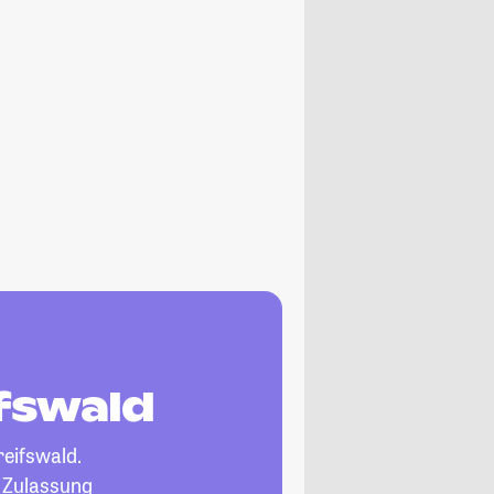
ifswald
reifswald.
, Zulassung