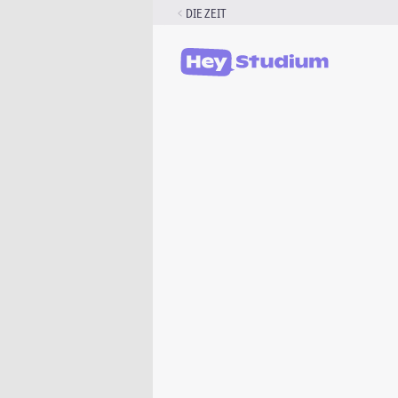
Zum
DIE ZEIT
Inhalt
springen