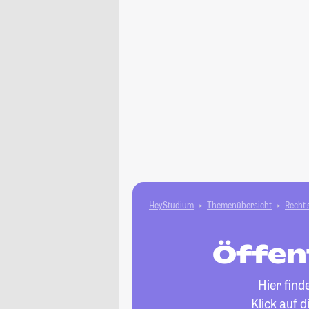
HeyStudium
Themenübersicht
Recht 
Öffent
Hier find
Klick auf 