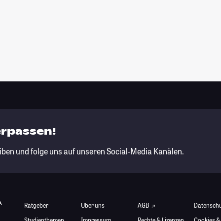
erpassen!
iben und folge uns auf unseren Social-Media Kanälen.
Ratgeber
Über uns
AGB
Datensch
Studienthemen
Impressum
Rechte & Lizenzen
Cookies &