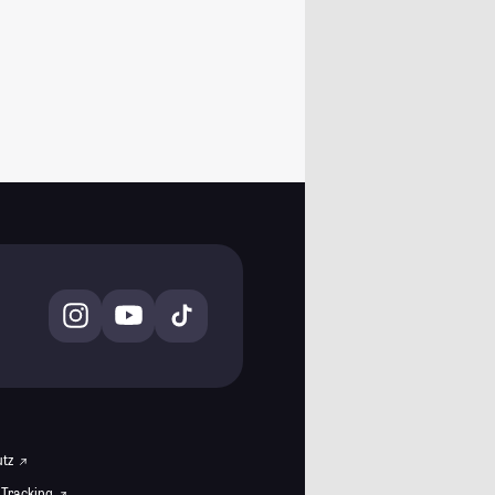
utz
 Tracking