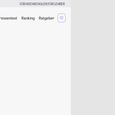
|
FÜR HOCHSCHULEN
FÜR LEHRER
ressentest
Ranking
Ratgeber