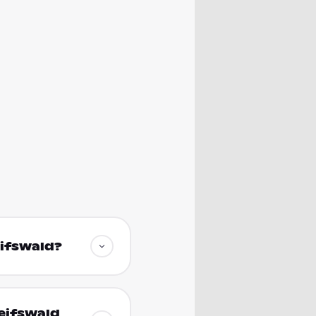
eifswald?
reifswald