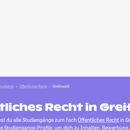
studieren
Öffentliches Recht
Greifswald
liches Recht in Gre
est du alle Studiengänge zum Fach
Öffentliches Recht
in G
die Studiengangs-Profile, um dich zu Inhalten, Bewerbung